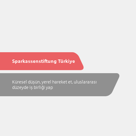
Sparkassenstiftung Türkiye
Küresel düşün, yerel hareket et, uluslararası
düzeyde iş birliği yap