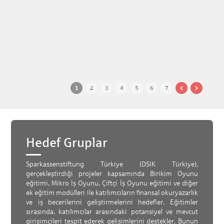
1
2
3
4
5
6
7
Hedef Gruplar
Sparkassenstiftung Türkiye (DSIK Türkiye),
gerçekleştirdiği projeler kapsamında Birikim Oyunu
eğitimi, Mikro İş Oyunu, Çiftçi İş Oyunu eğitimi ve diğer
ek eğitim modülleri ile katılımcıların finansal okuryazarlık
ve iş becerilerini geliştirmelerini hedefler. Eğitimler
sırasında, katılımcılar arasındaki potansiyel ve mevcut
girişimcileri tespit ederek gelişimlerini destekler. Bunun