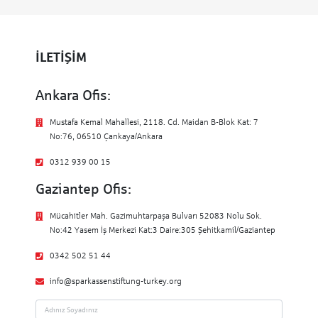
İLETİŞİM
Ankara Ofis:
Mustafa Kemal Mahallesi, 2118. Cd. Maidan B-Blok Kat: 7
No:76, 06510 Çankaya/Ankara
0312 939 00 15
Gaziantep Ofis:
Mücahitler Mah. Gazimuhtarpaşa Bulvarı 52083 Nolu Sok.
No:42 Yasem İş Merkezi Kat:3 Daire:305 Şehitkamil/Gaziantep
0342 502 51 44
info@sparkassenstiftung-turkey.org