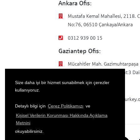
Ankara Ofis:
Mustafa Kemal Mahallesi, 2118. C
No:76, 06510 Çankaya/Ankara
0312 939 00 15
Gaziantep Ofis:
Mücahitler Mah. Gazimuhtarpaşa 
No:42 Yasem İş Merkezi Kat:3 Dai
Size daha iyi bir hizmet sunabilmek için çerezler
0342 502 51 44
kullanıyoruz.
info@sparkassenstiftung-turkey.
Detaylı bilgi için
Çerez Politikamızı
ve
Kişisel Verilerin Korunması Hakkında Açıklama
Metnini
okuyabilirsiniz.