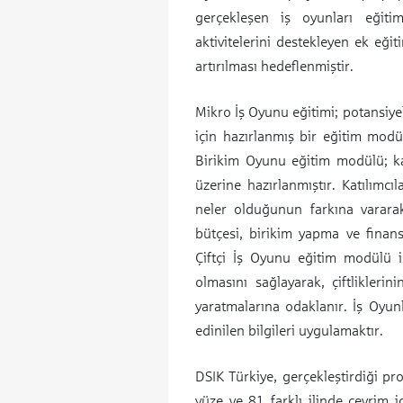
gerçekleşen iş oyunları eğitim
aktivitelerini destekleyen ek eği
artırılması hedeflenmiştir.
Mikro İş Oyunu eğitimi; potansiye
için hazırlanmış bir eğitim modül
Birikim Oyunu eğitim modülü; katı
üzerine hazırlanmıştır. Katılımcıl
neler olduğunun farkına vararak
bütçesi, birikim yapma ve finans
Çiftçi İş Oyunu eğitim modülü is
olmasını sağlayarak, çiftliklerini
yaratmalarına odaklanır. İş Oyunl
edinilen bilgileri uygulamaktır.
DSIK Türkiye, gerçekleştirdiği pro
yüze ve 81 farklı ilinde çevrim i