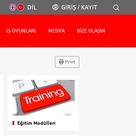
DİL
GİRİŞ / KAYIT
İŞ OYUNLARI
MEDYA
BİZE ULAŞIN
Print
Eğitim Modülleri