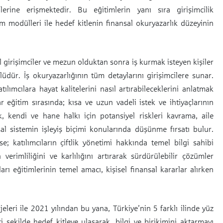
lerine erişmektedir. Bu eğitimlerin yanı sıra girişimcilik
tim modülleri ile hedef kitlenin finansal okuryazarlık düzeyinin
l girişimciler ve mezun olduktan sonra iş kurmak isteyen kişiler
üdür. İş okuryazarlığının tüm detaylarını girişimcilere sunar.
lımcılara hayat kalitelerini nasıl artırabileceklerini anlatmak
ar eğitim sırasında; kısa ve uzun vadeli istek ve ihtiyaçlarının
, kendi ve hane halkı için potansiyel riskleri kavrama, aile
al sistemin işleyiş biçimi konularında düşünme fırsatı bulur.
e; katılımcıların çiftlik yönetimi hakkında temel bilgi sahibi
n verimliliğini ve karlılığını artırarak sürdürülebilir çözümler
arı eğitimlerinin temel amacı, kişisel finansal kararlar alırken
jeleri ile 2021 yılından bu yana, Türkiye’nin 5 farklı ilinde yüz
çi şekilde hedef kitleye ulaşarak, bilgi ve birikimini aktarmayı