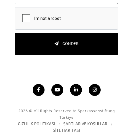
GÖNDER
2026
© All Rights Reserved to Sparkassenstiftung
Türkiye
GİZLİLİK POLİTİKASI
ŞARTLAR VE KOŞULLAR
SİTE HARİTASI