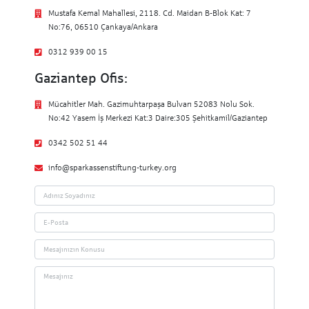
Mustafa Kemal Mahallesi, 2118. Cd. Maidan B-Blok Kat: 7
No:76, 06510 Çankaya/Ankara
0312 939 00 15
Gaziantep Ofis:
Mücahitler Mah. Gazimuhtarpaşa Bulvarı 52083 Nolu Sok.
No:42 Yasem İş Merkezi Kat:3 Daire:305 Şehitkamil/Gaziantep
0342 502 51 44
info@sparkassenstiftung-turkey.org